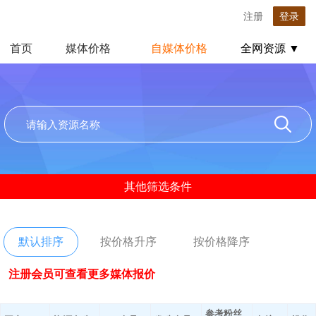
注册
登录
首页
媒体价格
自媒体价格
全网资源 ▼
其他筛选条件
默认排序
按价格升序
按价格降序
注册会员可查看更多媒体报价
参考粉丝