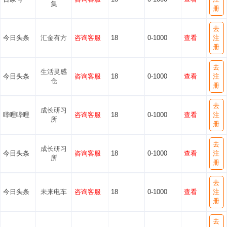
集
册
去
今日头条
汇金有方
咨询客服
18
0-1000
查看
注
册
去
生活灵感
今日头条
咨询客服
18
0-1000
查看
注
仓
册
去
成长研习
哔哩哔哩
咨询客服
18
0-1000
查看
注
所
册
去
成长研习
今日头条
咨询客服
18
0-1000
查看
注
所
册
去
今日头条
未来电车
咨询客服
18
0-1000
查看
注
册
去