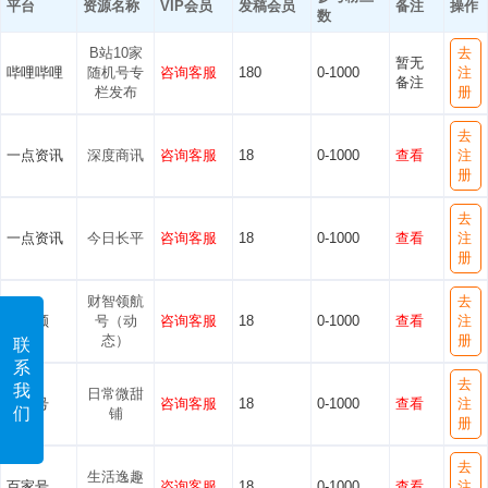
平台
资源名称
VIP会员
发稿会员
备注
操作
数
B站10家
去
暂无
哔哩哔哩
随机号专
咨询客服
180
0-1000
注
备注
栏发布
册
去
一点资讯
深度商讯
咨询客服
18
0-1000
查看
注
册
去
一点资讯
今日长平
咨询客服
18
0-1000
查看
注
册
财智领航
去
同花顺
号（动
咨询客服
18
0-1000
查看
注
态）
册
联
系
去
我
日常微甜
百家号
咨询客服
18
0-1000
查看
注
们
铺
册
去
生活逸趣
百家号
咨询客服
18
0-1000
查看
注