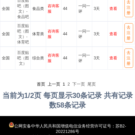
百度贴
去
吧（图
咨询客
一问一
注
全国
食品类
44
3天
查看
文）-
服
评
册
食品吧
百度贴
去
吧（图
咨询客
一问一
注
全国
体育类
44
3天
查看
文）-
服
评
册
体育吧
百度贴
去
咨询客
一问一
全国
吧（图
综合类
44
3天
查看
注
服
评
文）
册
首页 上一页
1
2
下一页
尾页
当前为1/2页 每页显示30条记录 共有记录
数58条记录
公网安备中华人民共和国增值电信业务经营许可证号：苏B2-
20221286号